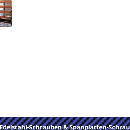
 Co. Ltd.
schrauben, Spax-Schrauben,
hin-Schrauben und so weiter
duktteam, das Qualitätskontrollteam, das verpackende
ckliches!
 Edelstahl-Schrauben & Spanplatten-Schraub