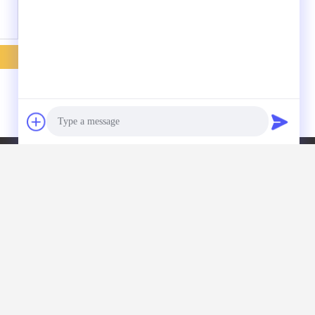
Kontakt
Photo
Video Call
Jiashan Chaoyi Fastener.
Co,LTD
Audio Call
Raum 208, 1 errichtend,
NO.5, Straße Guigu fünf,
Luoxing-Straße, Jiashan
County, Jiaxing Stadt,