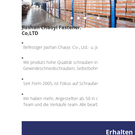
Jiashan Chaoyi Fastener.
Co,LTD
Befestiger Jiashan Chaoyi. Co-, Ltd.- u. Jiaxing-Chaoyi Handel
Wir produts hohe Qualität schrauben inculde Spanplatten
Gewindeschneidschrauben, Selbstbohrung Schrauben, Mac
Seit Form 2005, ist Fokus auf Schrauben, Berufs
Wir haben mehr, Angestellter als 50 in der Fabrik, das Pro
Team und die Verkäufe team. Alle bearbeiten hartes und glü
Erhalten