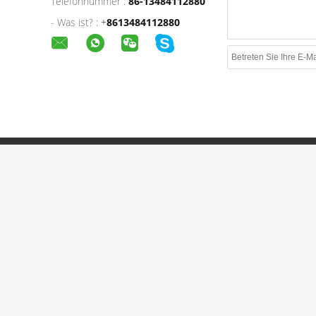
Telefonnummer :
86-13484112880
- Was ist? :
+
8613484112880
Kategorien
Fabrik-
Edelstahl-Schrauben
Prod
Spanplatten-Schrauben
OEM
Selbst die Bohrung Schrauben
R & 