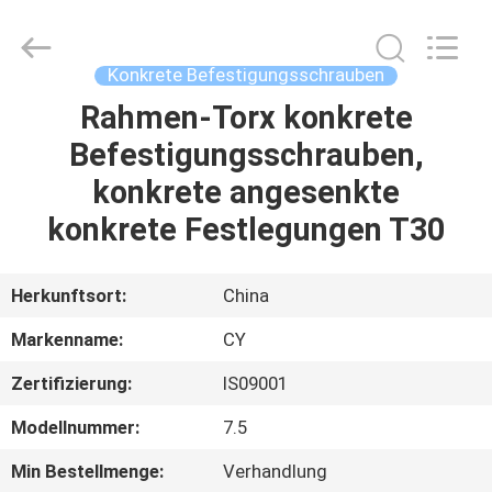
Jiashan
Chaoyi
Fastener.
Co,LTD.
All
Konkrete Befestigungsschrauben
Rights
Reserved.
Rahmen-Torx konkrete
HAUS
Befestigungsschrauben,
PRODUKTE
konkrete angesenkte
konkrete Festlegungen T30
ÜBER
UNS
Herkunftsort:
China
Markenname:
CY
FABRIK-
Zertifizierung:
IS09001
AUSFLUG
Modellnummer:
7.5
QUALITÄTSKONTROLLE
Min Bestellmenge:
Verhandlung