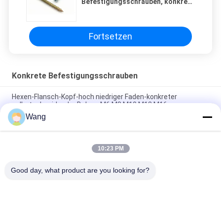
Befestigungsschrauben, konkrete
angesenkte konkrete
Festlegungen T30
Fortsetzen
Konkrete Befestigungsschrauben
Hexen-Flansch-Kopf-hoch niedriger Faden-konkreter
selbstschneidender Bolzen M6 M8 M10 M12 M16
Wang
SS410 konkrete Befestigungsschrauben, selbstschneidende
Bolzen M10 1000 Stunden Ruspet
10:23 PM
Konkrete Befestigungsschrauben M7.5 in Ziegelstein-
selbstschneidende harte Beanspruchung, Weiß Cr3 verzinkt
Good day, what product are you looking for?
Beliebte Kategorien
Alle
Spanplatten-