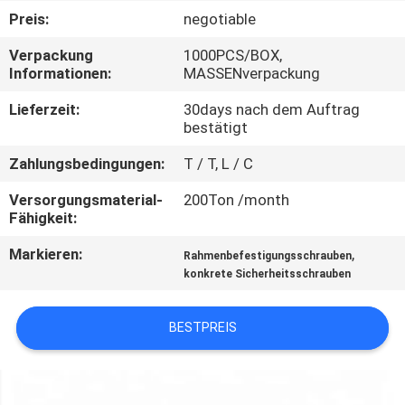
Preis:
negotiable
TRETEN
Verpackung
1000PCS/BOX,
SIE
Informationen:
MASSENverpackung
MIT
Lieferzeit:
30days nach dem Auftrag
UNS
bestätigt
IN
Zahlungsbedingungen:
T / T, L / C
VERBINDUNG
Versorgungsmaterial-
200Ton /month
Fähigkeit:
NACHRICHTEN
Markieren:
,
Rahmenbefestigungsschrauben
konkrete Sicherheitsschrauben
FORDERN
BESTPREIS
SIE EIN
ZITAT