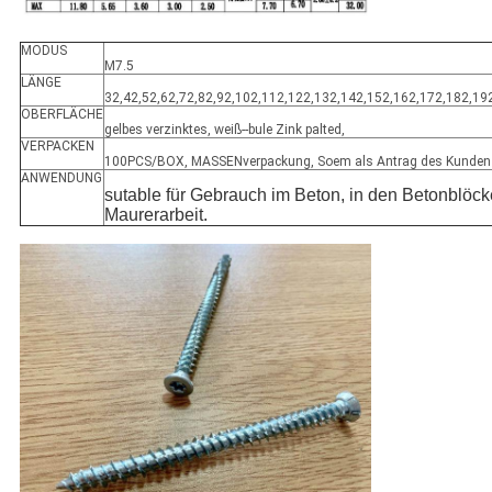
MODUS
M7.5
LÄNGE
32,42,52,62,72,82,92,102,112,122,132,142,152,162,172,182,19
OBERFLÄCHE
gelbes verzinktes, weiß--bule Zink palted,
VERPACKEN
100PCS/BOX, MASSENverpackung, Soem als Antrag des Kunden
ANWENDUNG
sutable für Gebrauch im Beton, in den Betonblöck
Maurerarbeit.