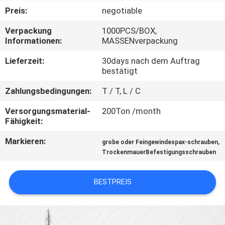
Preis:
negotiable
TRETEN
Verpackung
1000PCS/BOX,
SIE
Informationen:
MASSENverpackung
MIT
Lieferzeit:
30days nach dem Auftrag
UNS
bestätigt
IN
Zahlungsbedingungen:
T / T, L / C
VERBINDUNG
Versorgungsmaterial-
200Ton /month
Fähigkeit:
NACHRICHTEN
Markieren:
,
grobe oder Feingewindespax-schrauben
TrockenmauerBefestigungsschrauben
FORDERN
BESTPREIS
SIE EIN
ZITAT