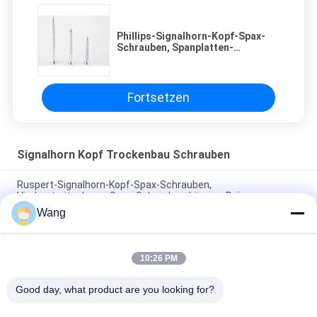
Phillips-Signalhorn-Kopf-Spax-
Schrauben, Spanplatten-
Signalhorn-Kopf-Plattform-
Schrauben
Fortsetzen
Signalhorn Kopf Trockenbau Schrauben
Ruspert-Signalhorn-Kopf-Spax-Schrauben,
Vierkantmitnehmer-Spax-Schrauben-Längen-Prägung
Wang
1 die 1/2 Zoll-Signalhorn-Kopf-Spax-Schrauben, die Gips-
Spanplatte schraubt Grau phosphatiert
10:26 PM
Der interne Hexen-Antriebs-Trockenmauer-Anker schraubt
Signalhorn-Dielen-mechanisches galvanisiert
Good day, what product are you looking for?
Beliebte Kategorien
Alle