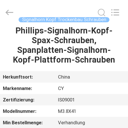
Jiashan
Chaoyi
Fastener.
Co,LTD.
All
Signalhorn Kopf Trockenbau Schrauben
Rights
Reserved.
Phillips-Signalhorn-Kopf-
HAUS
Spax-Schrauben,
PRODUKTE
Spanplatten-Signalhorn-
Kopf-Plattform-Schrauben
ÜBER
UNS
Herkunftsort:
China
Markenname:
CY
FABRIK-
Zertifizierung:
IS09001
AUSFLUG
Modellnummer:
M3.8X41
QUALITÄTSKONTROLLE
Min Bestellmenge:
Verhandlung