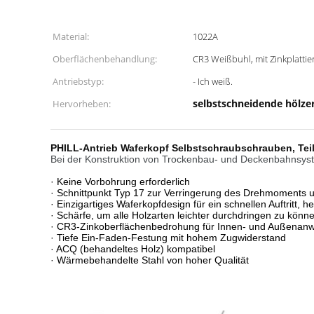
Material:
1022A
Oberflächenbehandlung:
CR3 Weißbuhl, mit Zinkplatti
Antriebstyp:
- Ich weiß.
selbstschneidende hölze
Hervorheben:
PHILL-Antrieb Waferkopf Selbstschraubschrauben, Teild
Bei der Konstruktion von Trockenbau- und Deckenbahnsy
· Keine Vorbohrung erforderlich
· Schnittpunkt Typ 17 zur Verringerung des Drehmoments un
· Einzigartiges Waferkopfdesign für ein schnellen Auftritt, 
· Schärfe, um alle Holzarten leichter durchdringen zu könn
· CR3-Zinkoberflächenbedrohung für Innen- und Außenan
· Tiefe Ein-Faden-Festung mit hohem Zugwiderstand
· ACQ (behandeltes Holz) kompatibel
· Wärmebehandelte Stahl von hoher Qualität