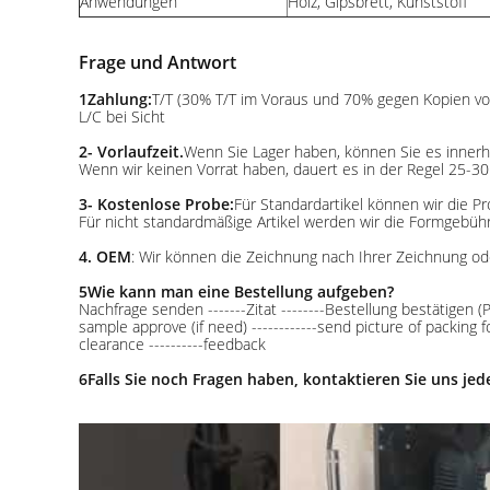
Anwendungen
Holz, Gipsbrett, Kunststoff
Frage und Antwort
1Zahlung:
T/T (30% T/T im Voraus und 70% gegen Kopien vo
L/C bei Sicht
2- Vorlaufzeit.
Wenn Sie Lager haben, können Sie es inner
Wenn wir keinen Vorrat haben, dauert es in der Regel 25-30
3- Kostenlose Probe:
Für Standardartikel können wir die Pr
Für nicht standardmäßige Artikel werden wir die Formgebü
4. OEM
: Wir können die Zeichnung nach Ihrer Zeichnung 
5Wie kann man eine Bestellung aufgeben?
Nachfrage senden -------Zitat --------Bestellung bestätigen (P
sample approve (if need) ------------send picture of packing 
clearance ----------feedback
6Falls Sie noch Fragen haben, kontaktieren Sie uns jede