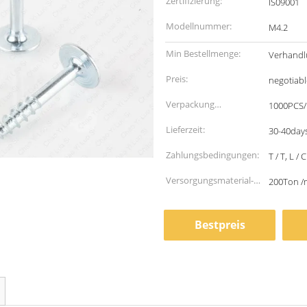
Zertifizierung:
IS09001
Modellnummer:
M4.2
Min Bestellmenge:
Verhandl
Preis:
negotiabl
Verpackung
1000PCS/
Informationen:
Lieferzeit:
30-40days
Zahlungsbedingungen:
T / T, L / C
Versorgungsmaterial-
200Ton /
Fähigkeit:
Bestpreis