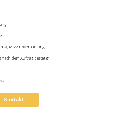
ung
e
BOX, MASSENverpackung
 nach dem Auftrag bestätigt
month
Kontakt