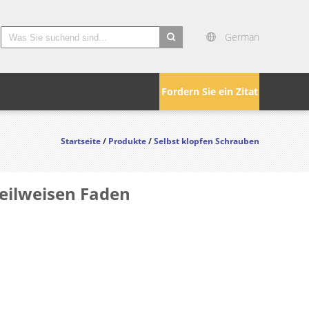
German
search
Fordern Sie ein Zitat
Startseite
/
Produkte
/
Selbst klopfen Schrauben
eilweisen Faden