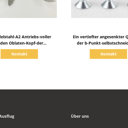
Zeige Details
Zeige Details
elstahl-A2 Antriebs-voller
Ein vertiefter angesenkter 
aden Oblaten-Kopf-der
der b-Punkt-selbstschnei
ndeschneidschraube-PH2
Blech-Schrauben-JI
Kontakt
Kontakt
Ausflug
Über uns