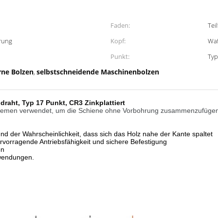
Faden:
Tei
erung
Kopf:
Wa
Punkt:
Typ
rne Bolzen
selbstschneidende Maschinenbolzen
,
raht, Typ 17 Punkt, CR3 Zinkplattiert
stemen verwendet, um die Schiene ohne Vorbohrung zusammenzufüge
d der Wahrscheinlichkeit, dass sich das Holz nahe der Kante spaltet
hervorragende Antriebsfähigkeit und sichere Befestigung
en
wendungen.