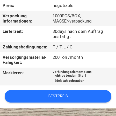
Preis:
negotiable
TRETEN
Verpackung
1000PCS/BOX,
SIE
Informationen:
MASSENverpackung
MIT
Lieferzeit:
30days nach dem Auftrag
UNS
bestätigt
IN
Zahlungsbedingungen:
T / T, L / C
VERBINDUNG
Versorgungsmaterial-
200Ton /month
Fähigkeit:
NACHRICHTEN
Markieren:
Verbindungselemente aus
nichtrostendem Stahl
,
Edelstahlschrauben
FORDERN
SIE EIN
BESTPREIS
ZITAT