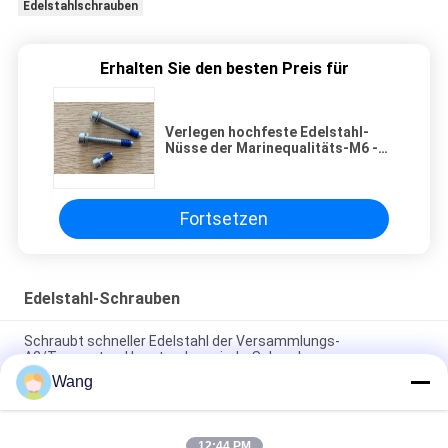
Edelstahlschrauben
Erhalten Sie den besten Preis für
Verlegen hochfeste Edelstahl-
Nüsse der Marinequalitäts-M6 -
und - Bolzen Schließfächer
Fortsetzen
Edelstahl-Schrauben
Schraubt schneller Edelstahl der Versammlungs-
A2/Trompeten-Hauptgrobgewinde-Schrauben
Wang
10mm 100mm 150mm Edelstahl-Schrauben, Edelstahl-
Flansch-Kopf läuft metrisches weg
12:44 PM