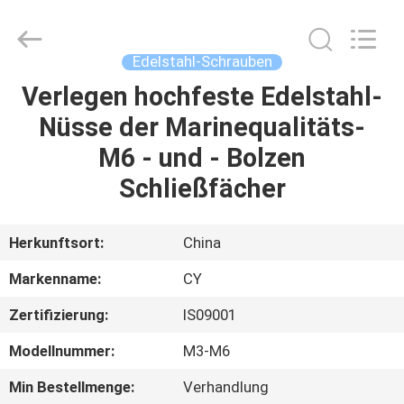
Jiashan
Chaoyi
Fastener.
Co,LTD.
All
Edelstahl-Schrauben
Rights
Reserved.
Verlegen hochfeste Edelstahl-
HAUS
Nüsse der Marinequalitäts-
PRODUKTE
M6 - und - Bolzen
Schließfächer
ÜBER
UNS
Herkunftsort:
China
Markenname:
CY
FABRIK-
Zertifizierung:
IS09001
AUSFLUG
Modellnummer:
M3-M6
QUALITÄTSKONTROLLE
Min Bestellmenge:
Verhandlung