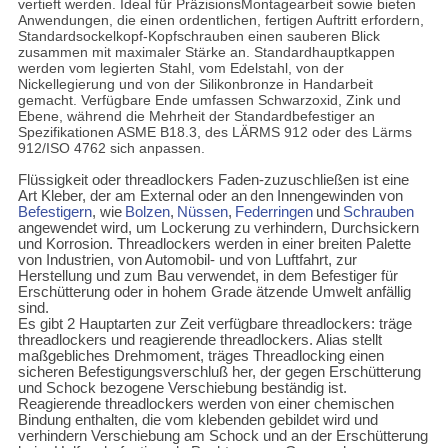
vertieft werden. Ideal für PräzisionsMontagearbeit sowie bieten
Anwendungen, die einen ordentlichen, fertigen Auftritt erfordern,
Standardsockelkopf-Kopfschrauben einen sauberen Blick
zusammen mit maximaler Stärke an. Standardhauptkappen
werden vom legierten Stahl, vom Edelstahl, von der
Nickellegierung und von der Silikonbronze in Handarbeit
gemacht. Verfügbare Ende umfassen Schwarzoxid, Zink und
Ebene, während die Mehrheit der Standardbefestiger an
Spezifikationen ASME B18.3, des LÄRMS 912 oder des Lärms
912/ISO 4762 sich anpassen.
Flüssigkeit oder threadlockers Faden-zuzuschließen ist eine
Art Kleber, der am External oder an
den
Innengewinden von
Befestigern
,
wie
Bolzen
,
Nüssen
,
Federringen
und
Schrauben
angewendet wird, um Lockerung zu verhindern, Durchsickern
und Korrosion. Threadlockers werden in einer breiten Palette
von Industrien, von Automobil- und von Luftfahrt, zur
Herstellung und zum Bau verwendet, in dem Befestiger für
Erschütterung oder in hohem Grade ätzende Umwelt anfällig
sind.
Es gibt 2 Hauptarten zur Zeit verfügbare threadlockers: träge
threadlockers und reagierende threadlockers. Alias stellt
maßgebliches Drehmoment, träges Threadlocking einen
sicheren Befestigungsverschluß her, der gegen Erschütterung
und Schock bezogene Verschiebung beständig ist.
Reagierende threadlockers werden von einer chemischen
Bindung enthalten, die vom klebenden gebildet wird und
verhindern Verschiebung am Schock und an der Erschütterung