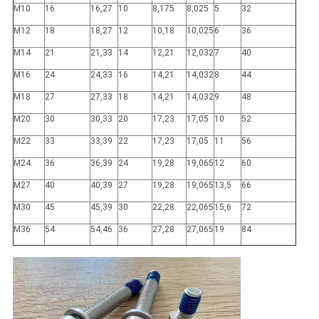
M10
16
16,27
10
8,175
8,025
5
32
M12
18
18,27
12
10,18
10,025
6
36
M14
21
21,33
14
12,21
12,032
7
40
M16
24
24,33
16
14,21
14,032
8
44
M18
27
27,33
18
14,21
14,032
9
48
M20
30
30,33
20
17,23
17,05
10
52
M22
33
33,39
22
17,23
17,05
11
56
M24
36
36,39
24
19,28
19,065
12
60
M27
40
40,39
27
19,28
19,065
13,5
66
M30
45
45,39
30
22,28
22,065
15,6
72
M36
54
54,46
36
27,28
27,065
19
84