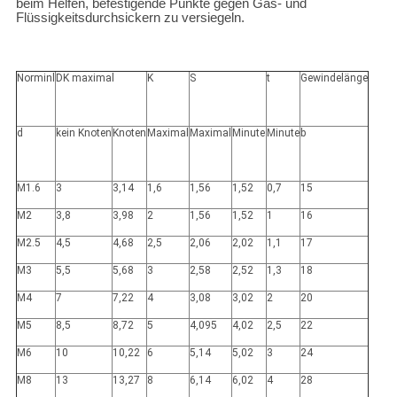
beim Helfen, befestigende Punkte gegen Gas- und
Flüssigkeitsdurchsickern zu versiegeln.
Norminl
DK maximal
K
S
t
Gewindelänge
d
kein Knoten
Knoten
Maximal
Maximal
Minute
Minute
b
M1.6
3
3,14
1,6
1,56
1,52
0,7
15
M2
3,8
3,98
2
1,56
1,52
1
16
M2.5
4,5
4,68
2,5
2,06
2,02
1,1
17
M3
5,5
5,68
3
2,58
2,52
1,3
18
M4
7
7,22
4
3,08
3,02
2
20
M5
8,5
8,72
5
4,095
4,02
2,5
22
M6
10
10,22
6
5,14
5,02
3
24
M8
13
13,27
8
6,14
6,02
4
28