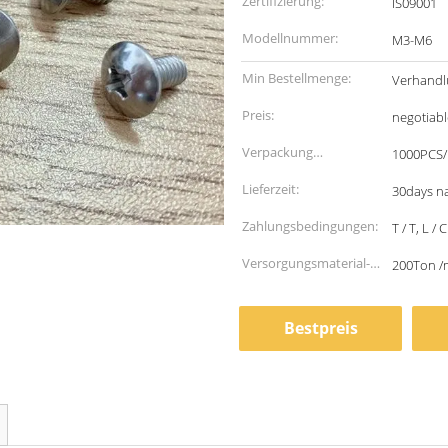
Zertifizierung:
IS09001
Modellnummer:
M3-M6
Min Bestellmenge:
Verhandl
Preis:
negotiabl
Verpackung
1000PCS/
Informationen:
Lieferzeit:
30days na
Zahlungsbedingungen:
T / T, L / C
Versorgungsmaterial-
200Ton /
Fähigkeit:
Bestpreis