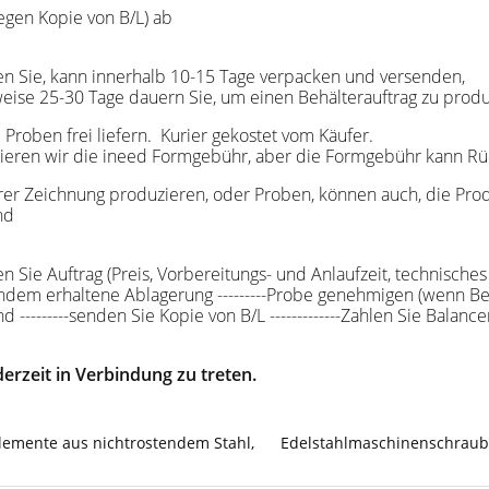
gen Kopie von B/L) ab
ben Sie, kann innerhalb 10-15 Tage verpacken und versende
eise 25-30 Tage dauern Sie, um einen Behälterauftrag zu produ
 Proben frei liefern. Kurier gekostet vom Käufer.
 zitieren wir die ineed Formgebühr, aber die Formgebühr kann Rü
rer Zeichnung produzieren, oder Proben, können auch, die Pr
end
gen Sie Auftrag (Preis, Vorbereitungs- und Anlaufzeit, technische
dem erhaltene Ablagerung ---------Probe genehmigen (wenn Bedarf
 ---------senden Sie Kopie von B/L -------------Zahlen Sie Balanc
erzeit in Verbindung zu treten.
lemente aus nichtrostendem Stahl
,
Edelstahlmaschinenschrau