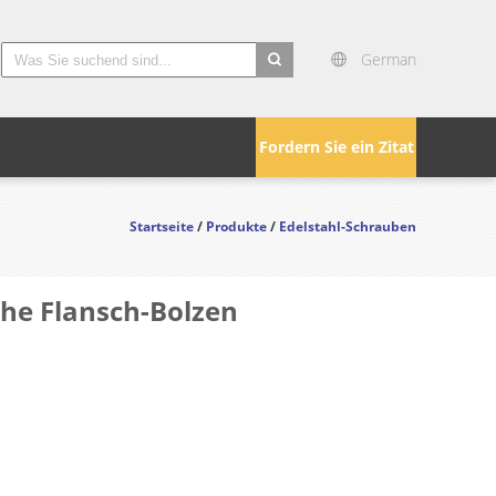
German
search
Fordern Sie ein Zitat
Startseite
/
Produkte
/
Edelstahl-Schrauben
che Flansch-Bolzen