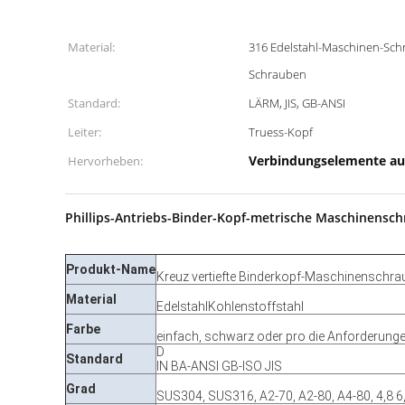
Material:
316 Edelstahl-Maschinen-Schr
Schrauben
Standard:
LÄRM, JIS, GB-ANSI
Leiter:
Truess-Kopf
Verbindungselemente au
Hervorheben:
Phillips-Antriebs-Binder-Kopf-metrische Maschinensch
Produkt-Name
Kreuz vertiefte Binderkopf-Maschinenschr
Material
EdelstahlKohlenstoffstahl
Farbe
einfach, schwarz oder pro die Anforderung
D
Standard
IN BA-ANSI GB-ISO JIS
Grad
SUS304, SUS316, A2-70, A2-80, A4-80, 4,8 6,