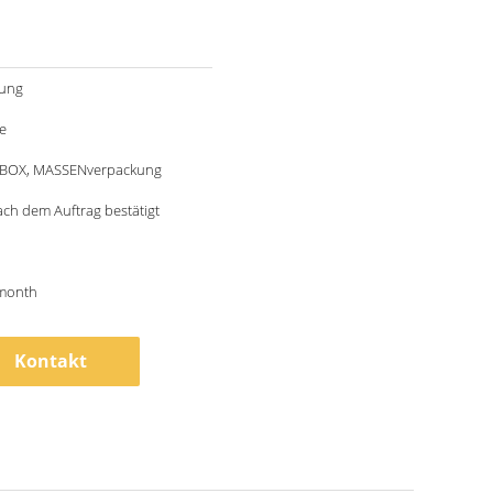
ung
e
BOX, MASSENverpackung
ch dem Auftrag bestätigt
month
Kontakt