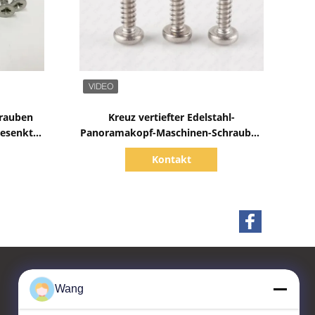
Zeige Details
hrauben
Kreuz vertiefter Edelstahl-
gesenkter
Panoramakopf-Maschinen-Schrauben
X A2
selbstschneidender LÄRM 7981
Kontakt
Wang
Kontakt