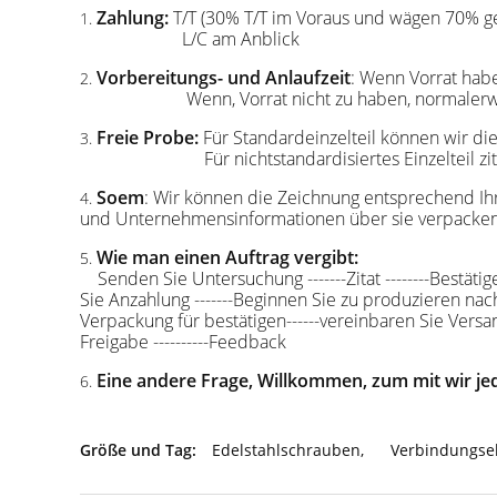
Zahlung:
T/T (30% T/T im Voraus und wägen 70% ge
1.
L/C am Anblick
Vorbereitungs- und Anlaufzeit
: Wenn Vorrat ha
2.
Wenn, Vorrat nicht zu haben, normalerw
Freie Probe:
Für Standardeinzelteil können wir die
3.
Für nichtstandardisiertes Einzelteil
Soem
: Wir können die Zeichnung entsprechend Ih
4.
und Unternehmensinformationen über sie verpack
Wie man einen Auftrag vergibt:
5.
Senden Sie Untersuchung -------Zitat --------Bestäti
Sie Anzahlung -------Beginnen Sie zu produzieren nach
Verpackung für bestätigen------vereinbaren Sie Versand
Freigabe ----------Feedback
Eine andere Frage, Willkommen, zum mit wir jed
6.
Größe und Tag:
Edelstahlschrauben
,
Verbindungse