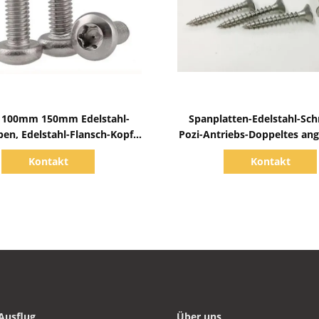
Zeige Details
Zeige Details
100mm 150mm Edelstahl-
Spanplatten-Edelstahl-Sc
en, Edelstahl-Flansch-Kopf
Pozi-Antriebs-Doppeltes an
läuft metrisches weg
voller Hauptfaden INO
Kontakt
Kontakt
Ausflug
Über uns