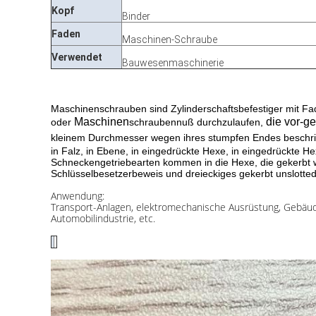
Kopf
Binder
Faden
Maschinen-Schraube
Verwendet
Bauwesenmaschinerie
Maschinenschrauben sind Zylinderschaftsbefestiger mit Fa
Maschinen
die vor-ge
oder
schraubennuß
durchzulaufen,
kleinem Durchmesser wegen ihres stumpfen Endes beschri
in Falz, in Ebene, in eingedrückte Hexe, in eingedrückte 
Schneckengetriebearten kommen in die Hexe, die gekerbt wird
Schlüsselbesetzerbeweis und dreieckiges gekerbt unslotte
Anwendung:
Transport-Anlagen, elektromechanische Ausrüstung, Gebäu
Automobilindustrie, etc.