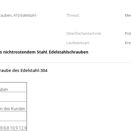
auben, 410 Edelstahl-
Thread:
Mec
Oberflächentechnik:
Pol
Laufwerksart:
Kre
s nichtrostendem Stahl
Edelstahlschrauben
,
raube des Edelstahl-304
auben
en des Kunden.
8 8,8 10,9 12,9