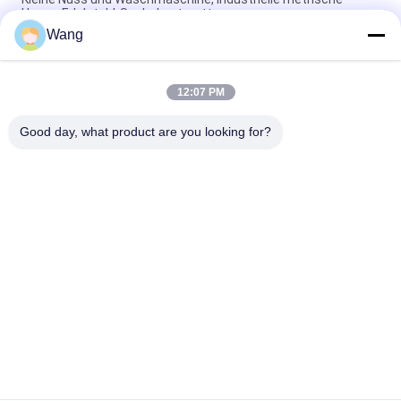
Hexen-Edelstahl-Sechskantmutter
Wang
Edelstahl-Nuss-Bolzen-Waschmaschinen-metrische kleine
große Scheiben-Form
12:07 PM
Sicherungsmutter und Waschmaschinen-Maschinerie, die
chemische Industrie-Unterstützung errichtet
Good day, what product are you looking for?
Beliebte Kategorien
Alle
Spanplatten-
Edelstahl-Schrauben
Schrauben
Selbst Die Bohrung 
Selbst Klopfen 
Schrauben
Schrauben
Signalhorn Kopf 
Nicht 
Trockenbau 
Standardschrauben
Schrauben
Metrische 
Konkrete 
Maschinen-
Befestigungsschrauben