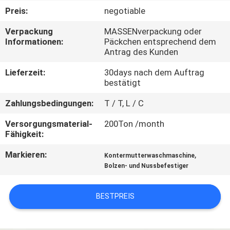
Preis:
negotiable
TRETEN
Verpackung
MASSENverpackung oder
SIE
Informationen:
Päckchen entsprechend dem
Antrag des Kunden
MIT
UNS
Lieferzeit:
30days nach dem Auftrag
bestätigt
IN
Zahlungsbedingungen:
T / T, L / C
VERBINDUNG
Versorgungsmaterial-
200Ton /month
Fähigkeit:
NACHRICHTEN
Markieren:
,
Kontermutterwaschmaschine
Bolzen- und Nussbefestiger
FORDERN
SIE EIN
BESTPREIS
ZITAT