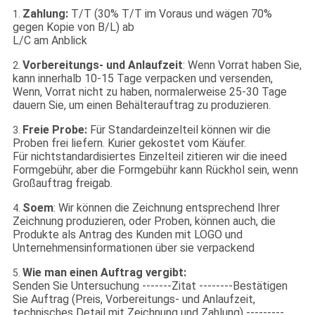
Zahlung:
T/T (30% T/T im Voraus und wägen 70%
1.
gegen Kopie von B/L) ab
L/C am Anblick
Vorbereitungs- und Anlaufzeit
: Wenn Vorrat haben Sie,
2.
kann innerhalb 10-15 Tage verpacken und versenden,
Wenn, Vorrat nicht zu haben, normalerweise 25-30 Tage
dauern Sie, um einen Behälterauftrag zu produzieren.
Freie Probe:
Für Standardeinzelteil können wir die
3.
Proben frei liefern. Kurier gekostet vom Käufer.
Für nichtstandardisiertes Einzelteil zitieren wir die ineed
Formgebühr, aber die Formgebühr kann Rückhol sein, wenn
Großauftrag freigab.
Soem
: Wir können die Zeichnung entsprechend Ihrer
4.
Zeichnung produzieren, oder Proben, können auch, die
Produkte als Antrag des Kunden mit LOGO und
Unternehmensinformationen über sie verpackend
Wie man einen Auftrag vergibt:
5.
Senden Sie Untersuchung -------Zitat --------Bestätigen
Sie Auftrag (Preis, Vorbereitungs- und Anlaufzeit,
technisches Detail mit Zeichnung und Zahlung) ---------