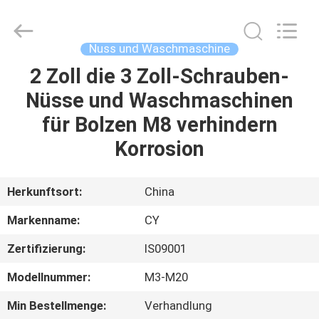
Jiashan
Chaoyi
Fastener.
Co,LTD.
All
Nuss und Waschmaschine
Rights
Reserved.
2 Zoll die 3 Zoll-Schrauben-
HAUS
Nüsse und Waschmaschinen
PRODUKTE
für Bolzen M8 verhindern
Korrosion
ÜBER
UNS
Herkunftsort:
China
Markenname:
CY
FABRIK-
Zertifizierung:
IS09001
AUSFLUG
Modellnummer:
M3-M20
QUALITÄTSKONTROLLE
Min Bestellmenge:
Verhandlung