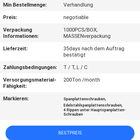
Min Bestellmenge:
Verhandlung
TRETEN
Preis:
negotiable
SIE
Verpackung
1000PCS/BOX,
MIT
Informationen:
MASSENverpackung
UNS
Lieferzeit:
35days nach dem Auftrag
IN
bestätigt
VERBINDUNG
Zahlungsbedingungen:
T / T, L / C
Versorgungsmaterial-
200Ton /month
NACHRICHTEN
Fähigkeit:
Markieren:
,
Spanplattenschrauben
,
FORDERN
Edelstahlspanplattenschrauben
4 Rippen unter Hauptspanplatten-
Schrauben
SIE EIN
ZITAT
BESTPREIS