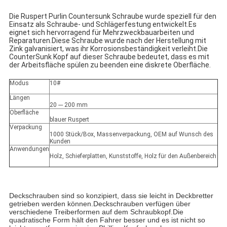
Die Ruspert Purlin Countersunk Schraube wurde speziell für den
Einsatz als Schraube- und Schlägerfestung entwickelt.Es
eignet sich hervorragend für Mehrzweckbauarbeiten und
Reparaturen.Diese Schraube wurde nach der Herstellung mit
Zink galvanisiert, was ihr Korrosionsbeständigkeit verleiht.Die
CounterSunk Kopf auf dieser Schraube bedeutet, dass es mit
der Arbeitsfläche spülen zu beenden eine diskrete Oberfläche.
Modus
10#
Längen
20 --- 200 mm
Oberfläche
blauer Ruspert
Verpackung
1000 Stück/Box, Massenverpackung, OEM auf Wunsch des
Kunden
Anwendungen
Holz, Schieferplatten, Kunststoffe, Holz für den Außenbereich
Deckschrauben sind so konzipiert, dass sie leicht in Deckbretter
getrieben werden können.
Deckschrauben verfügen über
verschiedene Treiberformen auf dem Schraubkopf.Die
quadratische Form hält den Fahrer besser und es ist nicht so