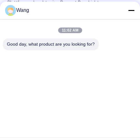
Plattform schraubt grüne Ruspert-Beschichtung
Wang
Doppeltes angesenkter Kopf Pozi-Antriebs-voller Faden-multi
Zweck schraubt gelbes verzinktes
11:02 AM
Doppeltes angesenkter Spitzen-teilweiser Schnitt-Faden CR3
der Maschinen-Schrauben-4 verzinkt
Good day, what product are you looking for?
Beliebte Kategorien
Alle
Spanplatten-
Edelstahl-Schrauben
Schrauben
Selbst Die Bohrung 
Selbst Klopfen 
Schrauben
Schrauben
Signalhorn Kopf 
Nicht 
Trockenbau 
Standardschrauben
Schrauben
Metrische 
Konkrete 
Maschinen-
Befestigungsschrauben