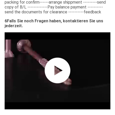
packing for confirm------arrange shippment ---------send
copy of B/L -------------Pay balance payment ----------
send the documents for clearance ----------feedback
6Falls Sie noch Fragen haben, kontaktieren Sie uns
jederzeit.