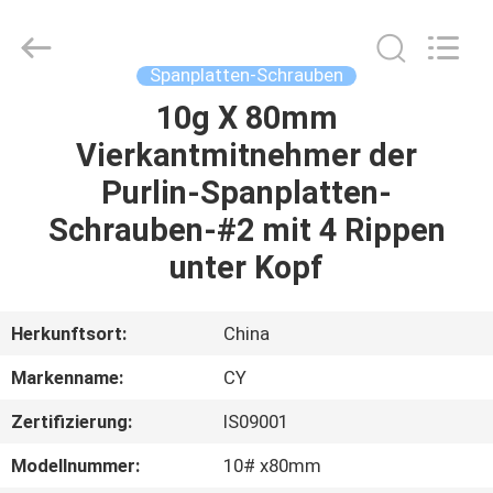
Jiashan
Chaoyi
Fastener.
Co,LTD.
All
Spanplatten-Schrauben
Rights
Reserved.
10g X 80mm
HAUS
Vierkantmitnehmer der
PRODUKTE
Purlin-Spanplatten-
Schrauben-#2 mit 4 Rippen
ÜBER
unter Kopf
UNS
Herkunftsort:
China
FABRIK-
Markenname:
CY
AUSFLUG
Zertifizierung:
IS09001
QUALITÄTSKONTROLLE
Modellnummer:
10# x80mm