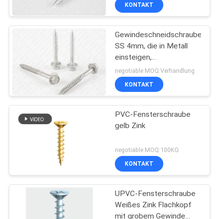
KONTAKT
TRETEN
Gewindeschneidschrauben
SIE
26
SS 4mm, die in Metall
MIT
einsteigen,
Selbst die Bohrung
UNS
selbsteinfädelnde
negotiable MOQ:Verhandlung
Schrauben
Maschinen-Schrauben
IN
KONTAKT
VERBINDUNG
PVC-Fensterschraube
gelb Zink
NACHRICHTEN
15
negotiable MOQ:100KG
Selbst klopfen
FORDERN
KONTAKT
SIE EIN
Schrauben
UPVC-Fensterschraube
ZITAT
Weißes Zink Flachkopf
mit grobem Gewinde