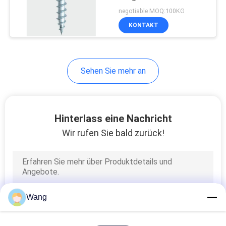
4,1x25 mm
SITEMAP
negotiable MOQ:100KG
KONTAKT
18
PRIVACY
Signalhorn Kopf
POLICY
Sehen Sie mehr an
Trockenbau
Schrauben
Hinterlass eine Nachricht
Wir rufen Sie bald zurück!
7
Nicht
Standardschrauben
Wang