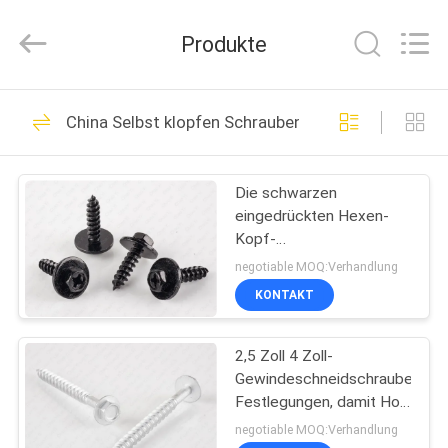
Jiashan
Chaoyi
Fastener.
Produkte
Co,LTD.
All
Rights
Reserved.
HAUS
28
China Selbst klopfen Schrauben
Edelstahl-Schrauben
PRODUKTE
Die schwarzen
eingedrückten Hexen-
ÜBER
Kopf-
UNS
Gewindeschneidschrauben
negotiable MOQ:Verhandlung
kombinierten Sems-
KONTAKT
Elektrophorese
32
FABRIK-
Spanplatten-
2,5 Zoll 4 Zoll-
AUSFLUG
Gewindeschneidschraube-
Schrauben
Festlegungen, damit Holz
QUALITÄTSKONTROLLE
asphaltiert
negotiable MOQ:Verhandlung