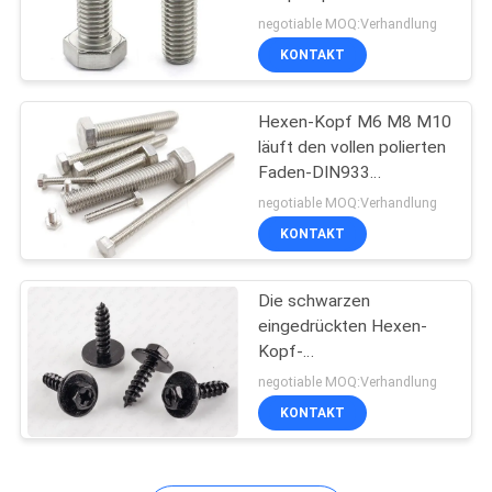
voller Faden DIN933
SITEMAP
negotiable MOQ:Verhandlung
KONTAKT
PRIVACY
Hexen-Kopf M6 M8 M10
POLICY
läuft den vollen polierten
Faden-DIN933
galvanisierten Grad 8
negotiable MOQ:Verhandlung
weg
KONTAKT
Die schwarzen
eingedrückten Hexen-
Kopf-
Gewindeschneidschrauben
negotiable MOQ:Verhandlung
kombinierten Sems-
KONTAKT
Elektrophorese