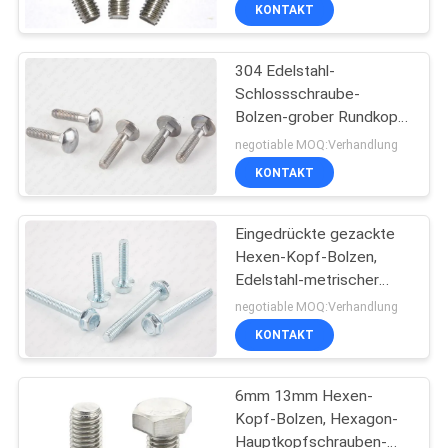
Grobgewinde ANSI B18.5
KONTAKT
TRETEN
304 Edelstahl-
SIE
Schlossschraube-
MIT
Bolzen-grober Rundkopf-
UNS
Quadrat-Hals
negotiable MOQ:Verhandlung
IN
KONTAKT
VERBINDUNG
Eingedrückte gezackte
Hexen-Kopf-Bolzen,
NACHRICHTEN
Edelstahl-metrischer
Hexen-Kopf-Flansch-
negotiable MOQ:Verhandlung
Bolzen
FORDERN
KONTAKT
SIE EIN
6mm 13mm Hexen-
ZITAT
Kopf-Bolzen, Hexagon-
Hauptkopfschrauben-