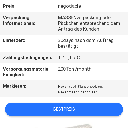
Preis:
negotiable
TRETEN
Verpackung
MASSENverpackung oder
SIE
Informationen:
Päckchen entsprechend dem
Antrag des Kunden
MIT
UNS
Lieferzeit:
30days nach dem Auftrag
bestätigt
IN
Zahlungsbedingungen:
T / T, L / C
VERBINDUNG
Versorgungsmaterial-
200Ton /month
Fähigkeit:
NACHRICHTEN
Markieren:
,
Hexenkopf-Flanschbolzen
Hexenmaschinenbolzen
FORDERN
SIE EIN
BESTPREIS
ZITAT