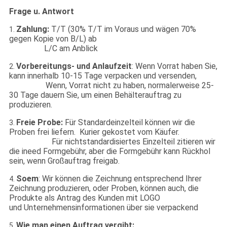
Frage u. Antwort
Zahlung:
T/T (30% T/T im Voraus und wägen 70%
1.
gegen Kopie von B/L) ab
L/C am Anblick
Vorbereitungs- und Anlaufzeit
: Wenn Vorrat haben Sie,
2.
kann innerhalb 10-15 Tage verpacken und versenden,
Wenn, Vorrat nicht zu haben, normalerweise 25-
30 Tage dauern Sie, um einen Behälterauftrag zu
produzieren.
Freie Probe:
Für Standardeinzelteil können wir die
3.
Proben frei liefern. Kurier gekostet vom Käufer.
Für nichtstandardisiertes Einzelteil zitieren wir
die ineed Formgebühr, aber die Formgebühr kann Rückhol
sein, wenn Großauftrag freigab.
Soem
: Wir können die Zeichnung entsprechend Ihrer
4.
Zeichnung produzieren, oder Proben, können auch, die
Produkte als Antrag des Kunden mit LOGO
und Unternehmensinformationen über sie verpackend
Wie man einen Auftrag vergibt:
5.