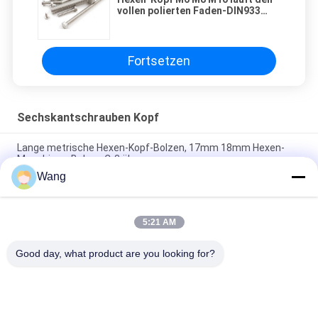
vollen polierten Faden-DIN933
galvanisierten Grad 8 weg
Fortsetzen
Sechskantschrauben Kopf
Lange metrische Hexen-Kopf-Bolzen, 17mm 18mm Hexen-
Maschinen-Bolzen Cr3 überzogen
Wang
4mm 5mm 6mm Hexen-Kopf-Bolzen mit Standard
Waschmaschinen-Grobgewinde ANSI B18.5
5:21 AM
304 Edelstahl-Schlossschraube-Bolzen-grober Rundkopf-
Quadrat-Hals
Good day, what product are you looking for?
Beliebte Kategorien
Alle