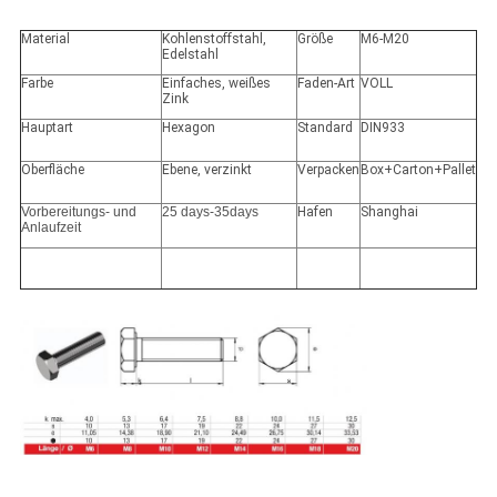
Material
Kohlenstoffstahl,
Größe
M6-M20
Edelstahl
Farbe
Einfaches, weißes
Faden-Art
VOLL
Zink
Hauptart
Hexagon
Standard
DIN933
Oberfläche
Ebene, verzinkt
Verpacken
Box+Carton+Pallet
Vorbereitungs- und
25 days-35days
Hafen
Shanghai
Anlaufzeit