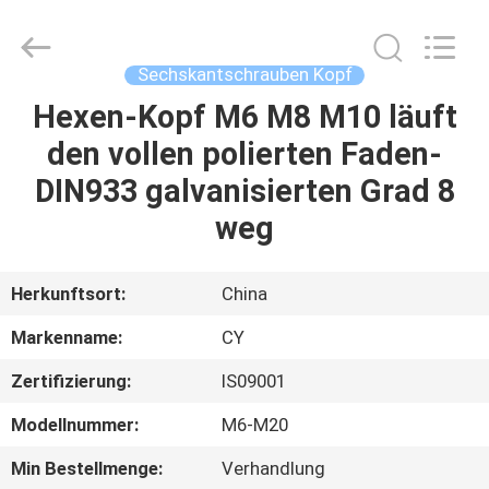
Jiashan
Chaoyi
Fastener.
Co,LTD.
All
Sechskantschrauben Kopf
Rights
Reserved.
Hexen-Kopf M6 M8 M10 läuft
HAUS
den vollen polierten Faden-
PRODUKTE
DIN933 galvanisierten Grad 8
weg
ÜBER
UNS
Herkunftsort:
China
Markenname:
CY
FABRIK-
Zertifizierung:
IS09001
AUSFLUG
Modellnummer:
M6-M20
QUALITÄTSKONTROLLE
Min Bestellmenge:
Verhandlung