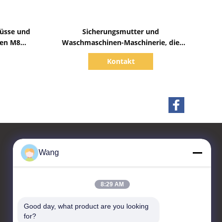
Zeige Details
Nüsse und
Sicherungsmutter und
zen M8
Waschmaschinen-Maschinerie, die
n
chemische Industrie-Unterstützung
Kontakt
errichtet
Wang
Kontakt
8:29 AM
Jiashan Chaoyi Fastener.
Co,LTD
Good day, what product are you looking 
for?
Raum 208, 1 errichtend,