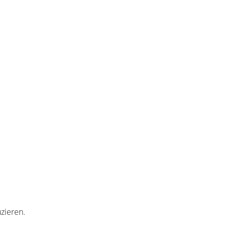
n,
zieren.