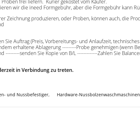
 Proben frei liefern. Kurier gekostet vom Käufer.
 zitieren wir die ineed Formgebühr, aber die Formgebühr kann Rü
rer Zeichnung produzieren, oder Proben, können auch, die Pr
end
gen Sie Auftrag (Preis, Vorbereitungs- und Anlaufzeit, technische
dem erhaltene Ablagerung ---------Probe genehmigen (wenn Bedarf
 ---------senden Sie Kopie von B/L -------------Zahlen Sie Balanc
erzeit in Verbindung zu treten.
en- und Nussbefestiger
,
Hardware-Nussbolzenwaschmaschinen