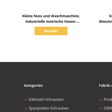
Zeige Details
Kleine Nuss und Waschmaschine,
E
industrielle metrische Hexen-
Waschm
Edelstahl-Sechskantmutter
Kontakt
Kategorien
Fabrik-
Edelstahl-Schrauben
Prod
Spanplatten-Schrauben
OEM