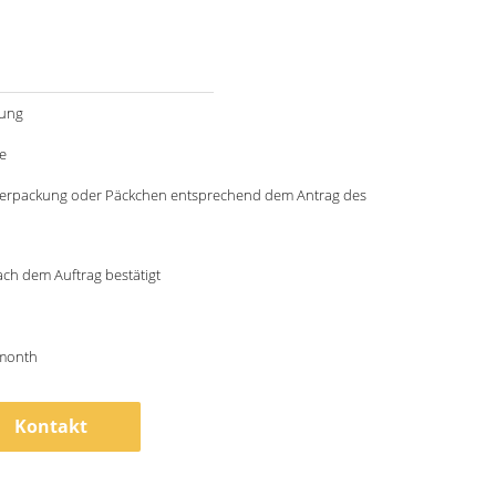
ung
e
rpackung oder Päckchen entsprechend dem Antrag des
ch dem Auftrag bestätigt
month
Kontakt