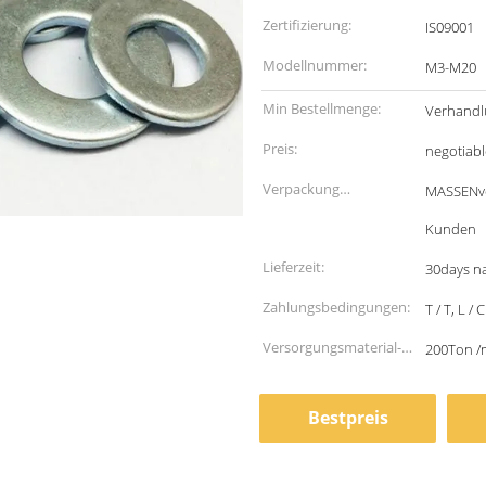
Zertifizierung:
IS09001
Modellnummer:
M3-M20
Min Bestellmenge:
Verhandl
Preis:
negotiabl
Verpackung
MASSENve
Informationen:
Kunden
Lieferzeit:
30days na
Zahlungsbedingungen:
T / T, L / C
Versorgungsmaterial-
200Ton /
Fähigkeit:
Bestpreis