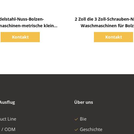
Zeige Details
Zeige Details
delstahl-Nuss-Bolzen-
2 Zoll die 3 Zoll-Schrauben-
aschinen-metrische kleine
Waschmaschinen für Bol
große Scheiben-Form
verhindern Korrosio
Kontakt
Kontakt
Ausflug
Über uns
uct Line
Bie
 / ODM
Geschichte