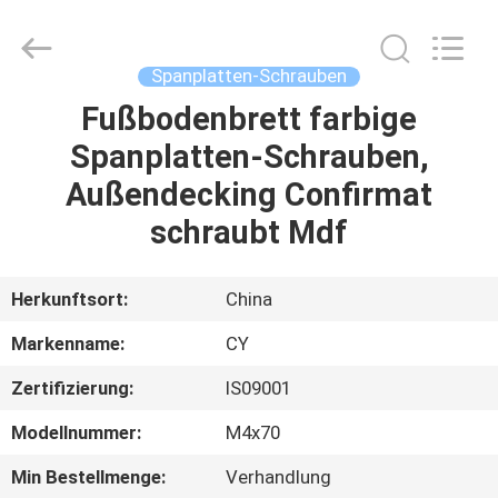
Jiashan
Chaoyi
Fastener.
Co,LTD.
All
Spanplatten-Schrauben
Rights
Reserved.
Fußbodenbrett farbige
HAUS
Spanplatten-Schrauben,
PRODUKTE
Außendecking Confirmat
schraubt Mdf
ÜBER
UNS
Herkunftsort:
China
Markenname:
CY
FABRIK-
Zertifizierung:
IS09001
AUSFLUG
Modellnummer:
M4x70
QUALITÄTSKONTROLLE
Min Bestellmenge:
Verhandlung