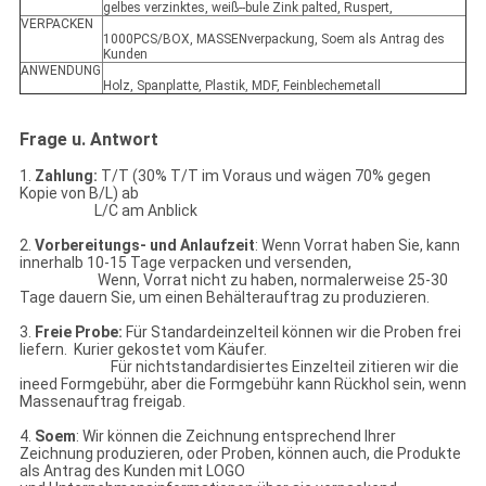
gelbes verzinktes, weiß--bule Zink palted, Ruspert,
VERPACKEN
1000PCS/BOX, MASSENverpackung, Soem als Antrag des
Kunden
ANWENDUNG
Holz, Spanplatte, Plastik, MDF, Feinblechemetall
Frage u. Antwort
1.
Zahlung:
T/T (30% T/T im Voraus und wägen 70% gegen
Kopie von B/L) ab
L/C am Anblick
2.
Vorbereitungs- und Anlaufzeit
: Wenn Vorrat haben Sie, kann
innerhalb 10-15 Tage verpacken und versenden,
Wenn, Vorrat nicht zu haben, normalerweise 25-30
Tage dauern Sie, um einen Behälterauftrag zu produzieren.
3.
Freie Probe:
Für Standardeinzelteil können wir die Proben frei
liefern. Kurier gekostet vom Käufer.
Für nichtstandardisiertes Einzelteil zitieren wir die
ineed Formgebühr, aber die Formgebühr kann Rückhol sein, wenn
Massenauftrag freigab.
4.
Soem
: Wir können die Zeichnung entsprechend Ihrer
Zeichnung produzieren, oder Proben, können auch, die Produkte
als Antrag des Kunden mit LOGO