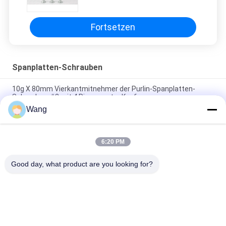
schraubt Mdf
Fortsetzen
Spanplatten-Schrauben
10g X 80mm Vierkantmitnehmer der Purlin-Spanplatten-
Schrauben-#2 mit 4 Rippen unter Kopf
Wang
Stern-Antrieb angesenkter Kopf mit die 6 Spitzen-Ordnungs-
Plattform schraubt grüne Ruspert-Beschichtung
6:20 PM
Doppeltes angesenkter Kopf Pozi-Antriebs-voller Faden-multi
Zweck schraubt gelbes verzinktes
Good day, what product are you looking for?
Beliebte Kategorien
Alle
Spanplatten-
Edelstahl-Schrauben
Schrauben