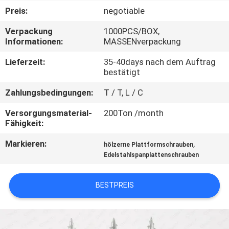
Preis:
negotiable
TRETEN
Verpackung
1000PCS/BOX,
SIE
Informationen:
MASSENverpackung
MIT
Lieferzeit:
35-40days nach dem Auftrag
UNS
bestätigt
IN
Zahlungsbedingungen:
T / T, L / C
VERBINDUNG
Versorgungsmaterial-
200Ton /month
Fähigkeit:
NACHRICHTEN
Markieren:
,
hölzerne Plattformschrauben
Edelstahlspanplattenschrauben
FORDERN
BESTPREIS
SIE EIN
ZITAT