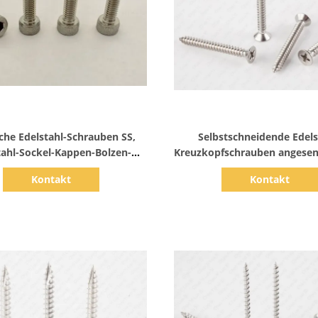
Zeige Details
Zeige Details
che Edelstahl-Schrauben SS,
Selbstschneidende Edels
tahl-Sockel-Kappen-Bolzen-
Kreuzkopfschrauben angesen
räzision zylinderförmig
ein b-Punkt
Kontakt
Kontakt