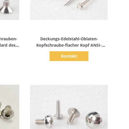
Zeige Details
chrauben-
Deckungs-Edelstahl-Oblaten-
dard des
Kopfschraube-flacher Kopf ANSI-
Standard A4 A2
Kontakt