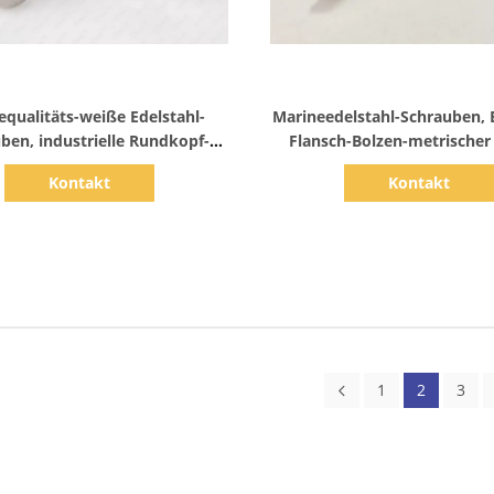
Zeige Details
Zeige Details
equalitäts-weiße Edelstahl-
Marineedelstahl-Schrauben, E
ben, industrielle Rundkopf-
Flansch-Bolzen-metrischer
Schrauben
Antrieb
Kontakt
Kontakt
1
2
3