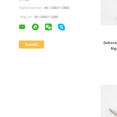
Telefonnummer :
86-13484112880
- Was ist? :
8613484112880
Dekorat
Rip
Spanpla