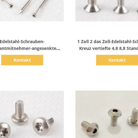
Zeige Details
Zeige Details
Edelstahl-Schrauben-
1 Zoll 2 das Zoll-Edelstahl-S
kantmitnehmer-angesenkte
Kreuz vertiefte 4,8 8,8 Stan
ptmarinequalität SS 304
Grad-DIN965
Kontakt
Kontakt