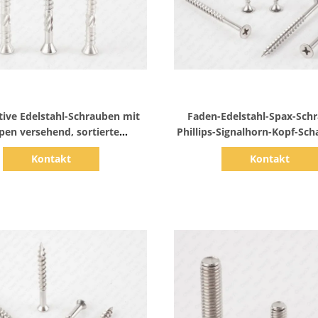
Zeige Details
Zeige Details
ive Edelstahl-Schrauben mit
Faden-Edelstahl-Spax-Sch
pen versehend, sortierte
Phillips-Signalhorn-Kopf-Sch
tte 316 Edelstahl-Plattform-
Kontakt
Kontakt
Schrauben