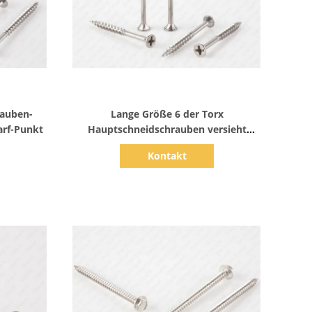
Zeige Details
rauben-
Lange Größe 6 der Torx
arf-Punkt
Hauptschneidschrauben versieht
LÄRM Standard mit Rippen
Kontakt