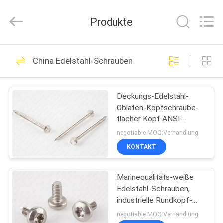
Jiashan
Chaoyi
Fastener.
Produkte
Co,LTD.
All
Rights
Reserved.
HAUS
28
China Edelstahl-Schrauben
Edelstahl-Schrauben
PRODUKTE
Deckungs-Edelstahl-
Oblaten-Kopfschraube-
ÜBER
flacher Kopf ANSI-
UNS
Standard A4 A2
negotiable MOQ:Verhandlung
KONTAKT
32
FABRIK-
Spanplatten-
Marinequalitäts-weiße
AUSFLUG
Edelstahl-Schrauben,
Schrauben
industrielle Rundkopf-
QUALITÄTSKONTROLLE
Schrauben
negotiable MOQ:Verhandlung