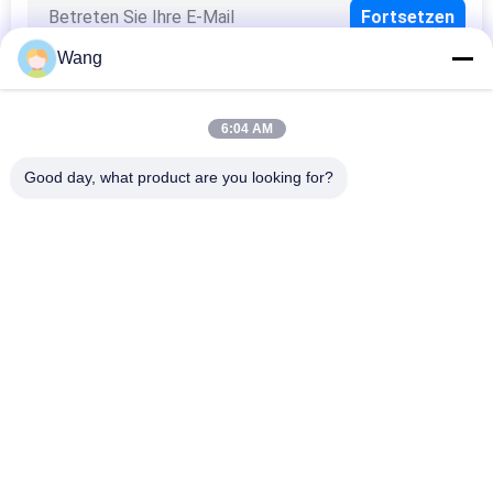
6
Wang
Sechskantschrauben
Kopf
6:04 AM
Beliebte Kategorien
Alle
Good day, what product are you looking for?
Spanplatten-
Edelstahl-Schrauben
Schrauben
10
Selbst Die Bohrung 
Selbst Klopfen 
Schrauben
Schrauben
Nuss und
Signalhorn Kopf 
Nicht 
Waschmaschine
Trockenbau 
Standardschrauben
Schrauben
Metrische 
Konkrete 
Maschinen-
Befestigungsschrauben
Schrauben