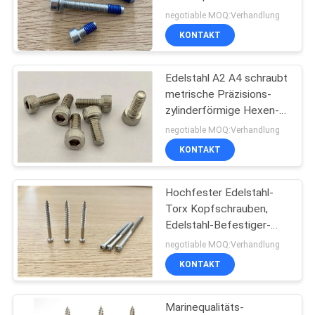
- Bolzen Schließfächer
SITEMAP
negotiable MOQ:Verhandlung
KONTAKT
18
PRIVACY
Signalhorn Kopf
Edelstahl A2 A4 schraubt
POLICY
metrische Präzisions-
Trockenbau
zylinderförmige Hexen-
Sockel-Kopf-Kappe
Schrauben
negotiable MOQ:Verhandlung
KONTAKT
Hochfester Edelstahl-
7
Torx Kopfschrauben,
Nicht
Edelstahl-Befestiger-
Marinequalität
negotiable MOQ:Verhandlung
Standardschrauben
KONTAKT
Marinequalitäts-