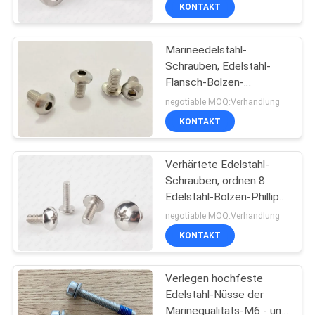
KONTAKT
TRETEN
Marineedelstahl-
SIE
26
Schrauben, Edelstahl-
MIT
Flansch-Bolzen-
Selbst die Bohrung
UNS
metrischer Hexen-
negotiable MOQ:Verhandlung
Schrauben
Antrieb
IN
KONTAKT
VERBINDUNG
Verhärtete Edelstahl-
Schrauben, ordnen 8
NACHRICHTEN
Edelstahl-Bolzen-Phillips-
15
Antriebs-Binder-Kopf
negotiable MOQ:Verhandlung
Selbst klopfen
FORDERN
KONTAKT
SIE EIN
Schrauben
Verlegen hochfeste
ZITAT
Edelstahl-Nüsse der
Marinequalitäts-M6 - und