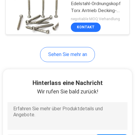
Edelstahl-Ordnungskopf
Torx Antrieb Decking-
17
Schraube Partical-Faden
negotiable MOQ:Verhandlung
T17
Metrische
KONTAKT
Maschinen-
Schrauben
Sehen Sie mehr an
6
Hinterlass eine Nachricht
Konkrete
Wir rufen Sie bald zurück!
Befestigungsschrauben